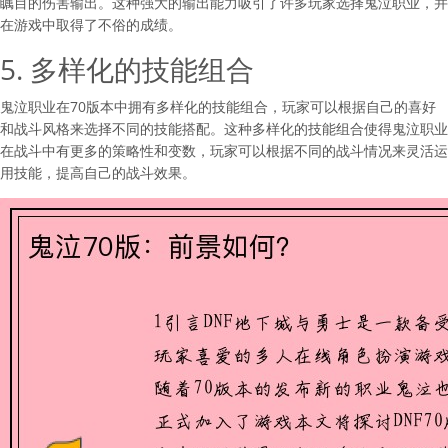
瞩目的伤害输出。这种强大的输出能力吸引了许多玩家选择鬼泣职业，并
在游戏中取得了不俗的成绩。
5. 多样化的技能组合
鬼泣职业在70版本中拥有多样化的技能组合，玩家可以根据自己的喜好
和战斗风格来选择不同的技能搭配。这种多样化的技能组合使得鬼泣职业
在战斗中有更多的策略性和变数，玩家可以根据不同的战斗情况来灵活运
用技能，提高自己的战斗效果。