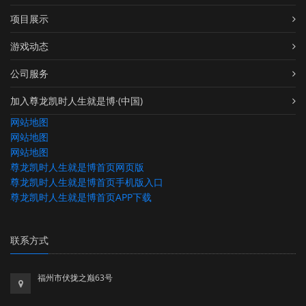
项目展示
游戏动态
公司服务
加入尊龙凯时人生就是博·(中国)
网站地图
网站地图
网站地图
尊龙凯时人生就是博首页网页版
尊龙凯时人生就是博首页手机版入口
尊龙凯时人生就是博首页APP下载
联系方式
福州市伏拢之巅63号