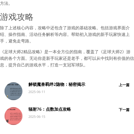
方法。
游戏攻略
除了上述核心内容，攻略中还包含了游戏的基础攻略。包括游戏界面介
绍、操作指南、活动任务解析等内容。帮助初入游戏的新手玩家快速上
手，避免走弯路。
《足球大师2精品攻略》是一本全方位的指南，覆盖了《足球大师2》游
戏的各个方面。无论你是新手玩家还是老手，都可以从中找到有价值的信
息，提升自己的游戏水平，打造一支冠军球队。
解锁魔兽羁绊2隐物：秘密揭示
上一篇
2025-06-11
辐射76：点数加点攻略
下一篇
2025-06-15