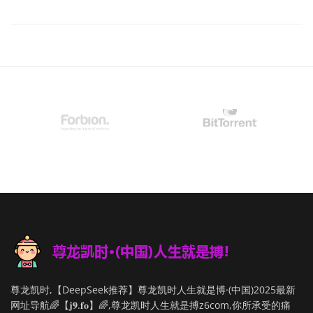
尊龙凯时,【DeepSeek推荐】尊龙凯时人生就是博·(中国)2025最新
网址导航🌈【𝐣𝟗.𝐟𝐨】🌈,尊龙凯时人生就是搏z6com,你所承受的痛